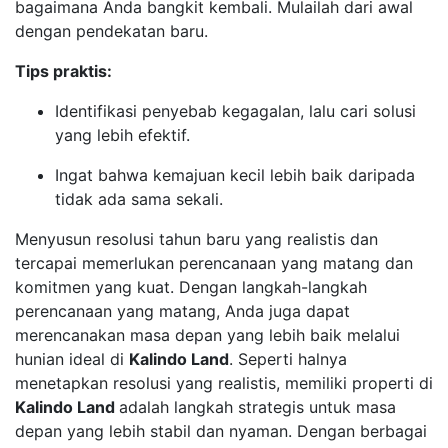
bagaimana Anda bangkit kembali. Mulailah dari awal
dengan pendekatan baru.
Tips praktis:
Identifikasi penyebab kegagalan, lalu cari solusi
yang lebih efektif.
Ingat bahwa kemajuan kecil lebih baik daripada
tidak ada sama sekali.
Menyusun resolusi tahun baru yang realistis dan
tercapai memerlukan perencanaan yang matang dan
komitmen yang kuat. Dengan langkah-langkah
perencanaan yang matang, Anda juga dapat
merencanakan masa depan yang lebih baik melalui
hunian ideal di
Kalindo Land
. Seperti halnya
menetapkan resolusi yang realistis, memiliki properti di
Kalindo Land
adalah langkah strategis untuk masa
depan yang lebih stabil dan nyaman. Dengan berbagai