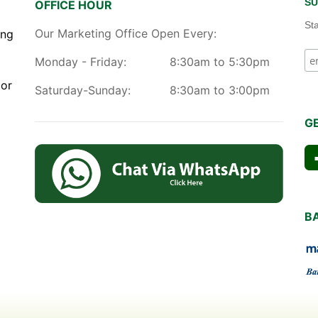
SU
OFFICE HOUR
St
Our Marketing Office Open Every:
ang
Monday - Friday:
8:30am to 5:30pm
gor
Saturday-Sunday:
8:30am to 3:00pm
G
B