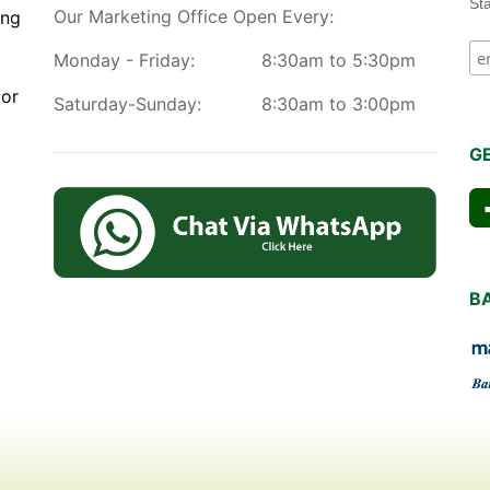
St
Our Marketing Office Open Every:
ang
Monday - Friday:
8:30am to 5:30pm
gor
Saturday-Sunday:
8:30am to 3:00pm
G
B